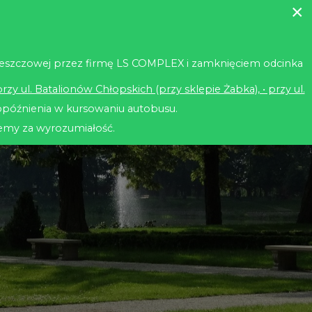
×
Pogotowie wodociągowe
994
ji deszczowej przez firmę LS COMPLEX i zamknięciem odcinka
efa Klienta
o Spółce
Kontakt
przy ul. Batalionów Chłopskich (przy sklepie Żabka), • przy ul.
opóźnienia w kursowaniu autobusu.
emy za wyrozumiałość.