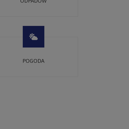
ODPADÓW
POGODA