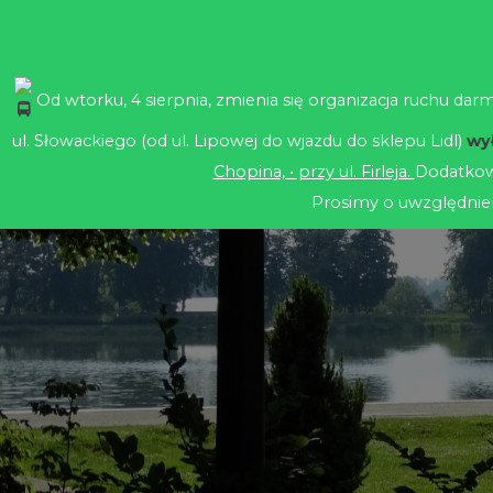
BIP
Poczta
R
Deklaracja dostępności
Od wtorku, 4 sierpnia, zmienia się organizacja ruchu da
ul. Słowackiego (od ul. Lipowej do wjazdu do sklepu Lidl)
wy
Chopina, • przy ul. Firleja.
Dodatkowo
Prosimy o uwzględnie