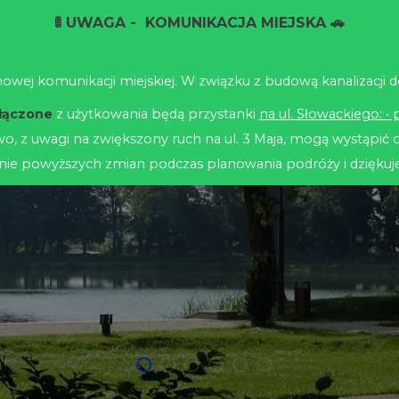
ODO
🚦 UWAGA - KOMUNIKACJA MIEJSKA 🚗
USŁUGI PGK - PLAKAT
rmowej komunikacji miejskiej. W związku z budową kanalizac
Start
Aktualności
Usługi
Przetargi
Str
łączone
z użytkowania będą przystanki
na ul. Słowackiego: • 
, z uwagi na zwiększony ruch na ul. 3 Maja, mogą wystąpić 
nie powyższych zmian podczas planowania podróży i dziękuj