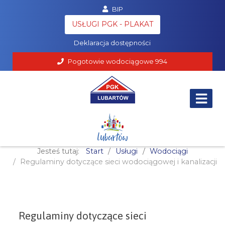
BIP
Poczta
USŁUGI PGK - PLAKAT
RODO
Deklaracja dostępności
Pogotowie wodociągowe
994
Jesteś tutaj:
Start
Usługi
Wodociągi
Regulaminy dotyczące sieci wodociągowej i kanalizacji
Regulaminy dotyczące sieci