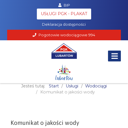
BIP
Poczta
USŁUGI PGK - PLAKAT
RODO
Deklaracja dostępności
Pogotowie wodociągowe
994
Jesteś tutaj:
Start
Usługi
Wodociągi
Komunikat o jakości wody
Komunikat o jakości wody