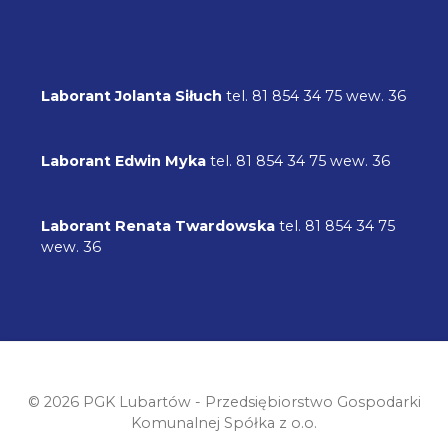
Laborant Jolanta Siłuch
tel. 81 854 34 75 wew. 36
Laborant Edwin Myka
tel. 81 854 34 75 wew. 36
Laborant Renata Twardowska
tel. 81 854 34 75
wew. 36
♿
© 2026 PGK Lubartów - Przedsiębiorstwo Gospodarki
Komunalnej Spółka z o.o.