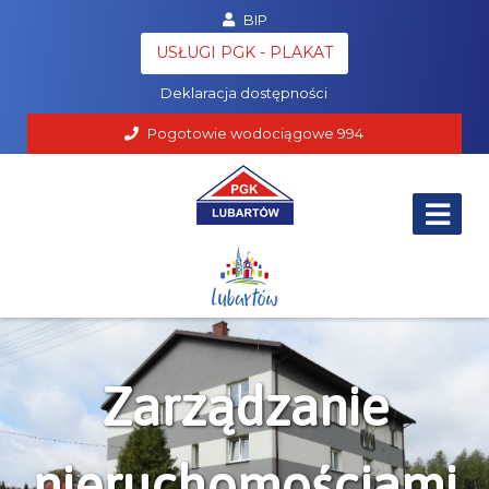
BIP
Poczta
USŁUGI PGK - PLAKAT
RODO
Deklaracja dostępności
Pogotowie wodociągowe
994
Zarządzanie
nieruchomościami