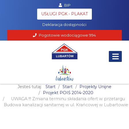
BIP
Poczta
USŁUGI PGK - PLAKAT
RODO
Deklaracja dostępności
Pogotowie wodociągowe
994
Jesteś tutaj:
Start
Start
Projekty Unijne
Projekt POIŚ 2014-2020
UWAGA !!! Zmiana terminu składania ofert w przetargu
Budowa kanalizacji sanitarnej w ul. Krańcowej w Lubartowie