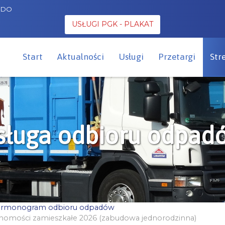
ODO
USŁUGI PGK - PLAKAT
Start
Aktualności
Usługi
Przetargi
Str
sługa odbioru odpad
rmonogram odbioru odpadów
uchomości zamieszkałe 2026 (zabudowa jednorodzinna)