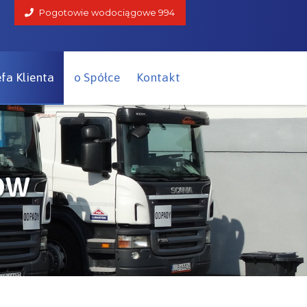
Pogotowie wodociągowe
994
efa Klienta
o Spółce
Kontakt
ów