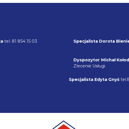
ka
tel. 81 854 15 03
Specjalista Dorota Bieni
Dyspozytor
Michał Koło
Zlecenie Usługi
Specjalista Edyta Gnyś
tel.