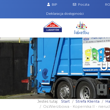
BIP
Poczta
R
Deklaracja dostępności
U
Jesteś tutaj:
Start
Strefa Klienta
Ha
Os.Wierzbowa - Kopernika II - nier