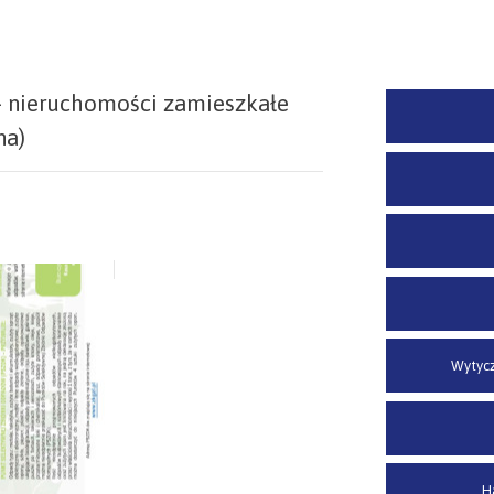
 - nieruchomości zamieszkałe
na)
Wytycz
H