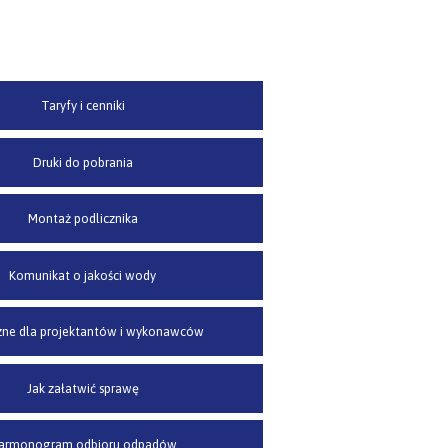
Taryfy i cenniki
Druki do pobrania
Montaż podlicznika
Komunikat o jakości wody
ne dla projektantów i wykonawców
Jak załatwić sprawę
armonogram odbioru odpadów